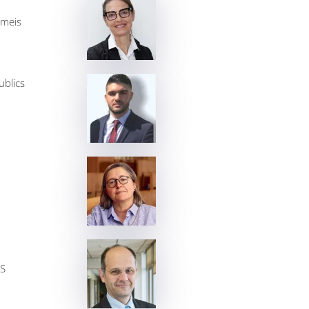
emeis
ublics
IS