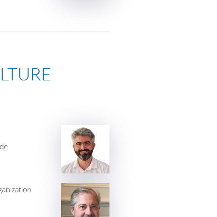
ULTURE
 de
anization