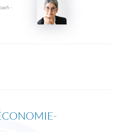
oach -
N ÉCONOMIE-