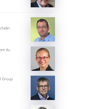
chelin
ient du
al Group